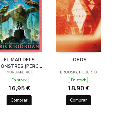
EL MAR DELS
LOBOS
ONSTRES (PERCY
JACKSON I ELS
RIORDAN, RICK
BRODSKY, ROBERTO
ÉUS DE L'OLIMP 2)
En stock
En stock
16,95 €
18,90 €
Comprar
Comprar