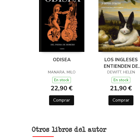
ODISEA
LOS INGLESES
ENTIENDEN DE
MANARA, MILO
LANA (Y OTROS
DEWITT, HELEN
TRUCOS)
En stock
En stock
22,90 €
21,90 €
Comprar
Comprar
Otros libros del autor