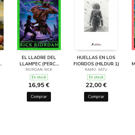
EL LLADRE DEL
HUELLAS EN LOS
LLAMPEC (PERCY
FIORDOS (HILDUR 1)
M
JACKSON I ELS
RIORDAN, RICK
RAMO, SATU
DÉUS DE L'OLIMP 1)
D
En stock
En stock
16,95 €
22,00 €
Comprar
Comprar