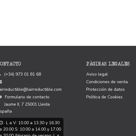
CONTACTO
PÁGINAS LEGALES
(+34) 973 01 81 68
Aviso legal
Condiciones de venta
airreductible@lairreductible.com
Protección de datos
Formulario de contacto
Política de Cookies
Jaume II, 7
25001
Lleida
spaña
L a V: 10.00 a 13.30 y 16.30
a 20.00 S: 10.00 a 14.00 y 17.00
a 20.00 (Horario de verano: L a