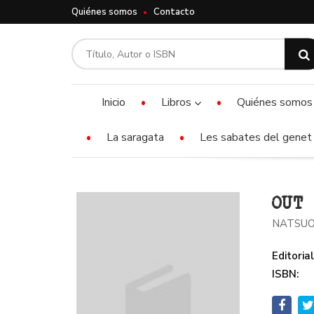
Quiénes somos
Contacto
Inicio
Libros
Quiénes somos
La saragata
Les sabates del genet 
OUT
NATSUO
Editorial
ISBN: