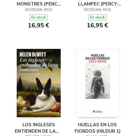
MONSTRES (PERCY
LLAMPEC (PERCY
JACKSON I ELS DÉUS
RIORDAN, RICK
JACKSON I ELS DÉUS
RIORDAN, RICK
DE L'OLIMP 2)
DE L'OLIMP 1)
En stock
En stock
16,95 €
16,95 €
LOS INGLESES
HUELLAS EN LOS
ENTIENDEN DE LANA
FIORDOS (HILDUR 1)