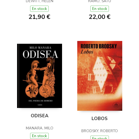
(Y OTROS TRUCOS)
DEWITT, HELEN
RAMO, SATU
En stock
En stock
21,90 €
22,00 €
ODISEA
LOBOS
MANARA, MILO
BRODSKY, ROBERTO
En stock
En stock