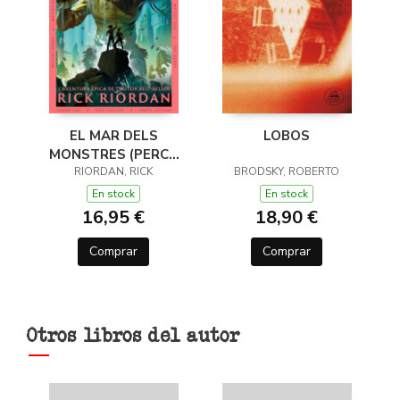
EL MAR DELS
LOBOS
MONSTRES (PERCY
JACKSON I ELS DÉUS
RIORDAN, RICK
BRODSKY, ROBERTO
DE L'OLIMP 2)
En stock
En stock
16,95 €
18,90 €
Comprar
Comprar
Otros libros del autor