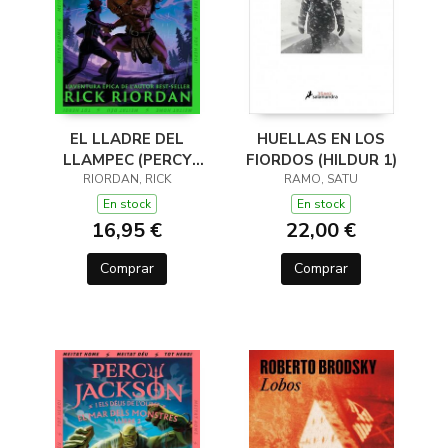
EL LLADRE DEL
HUELLAS EN LOS
LLAMPEC (PERCY
FIORDOS (HILDUR 1)
JACKSON I ELS DÉUS
RIORDAN, RICK
RAMO, SATU
DE L'OLIMP 1)
En stock
En stock
16,95 €
22,00 €
Comprar
Comprar