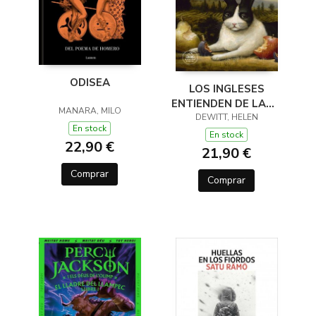
ODISEA
LOS INGLESES
ENTIENDEN DE LANA
MANARA, MILO
(Y OTROS TRUCOS)
DEWITT, HELEN
En stock
En stock
22,90 €
21,90 €
Comprar
Comprar