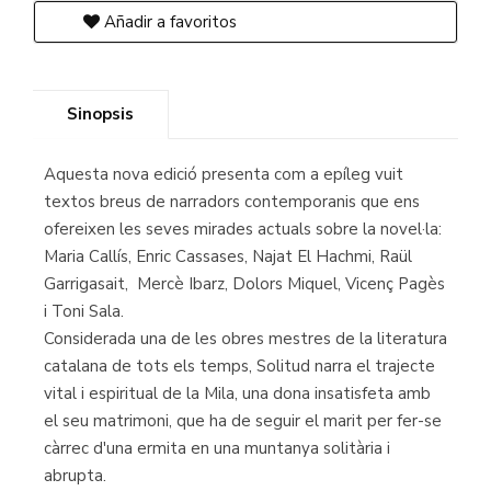
Añadir a favoritos
Sinopsis
Aquesta nova edició presenta com a epíleg vuit
textos breus de narradors contemporanis que ens
ofereixen les seves mirades actuals sobre la novel·la:
Maria Callís, Enric Cassases, Najat El Hachmi, Raül
Garrigasait, Mercè Ibarz, Dolors Miquel, Vicenç Pagès
i Toni Sala.
Considerada una de les obres mestres de la literatura
catalana de tots els temps, Solitud narra el trajecte
vital i espiritual de la Mila, una dona insatisfeta amb
el seu matrimoni, que ha de seguir el marit per fer-se
càrrec d'una ermita en una muntanya solitària i
abrupta.