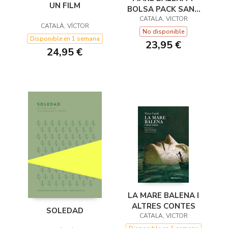
UN FILM
BOLSA PACK SANT
CATALA, VICTOR
JORDI 2025
CATALÀ, VÍCTOR
No disponible
Disponible en 1 semana
23,95 €
24,95 €
LA MARE BALENA I
ALTRES CONTES
SOLEDAD
CATALA, VICTOR