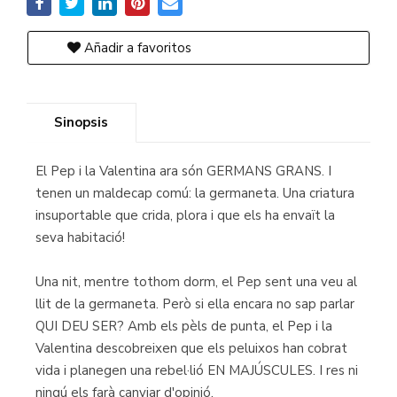
Añadir a favoritos
Sinopsis
El Pep i la Valentina ara són GERMANS GRANS. I
tenen un maldecap comú: la germaneta. Una criatura
insuportable que crida, plora i que els ha envaït la
seva habitació!
Una nit, mentre tothom dorm, el Pep sent una veu al
llit de la germaneta. Però si ella encara no sap parlar
QUI DEU SER? Amb els pèls de punta, el Pep i la
Valentina descobreixen que els peluixos han cobrat
vida i planegen una rebel·lió EN MAJÚSCULES. I res ni
ningú els farà canviar d'opinió.