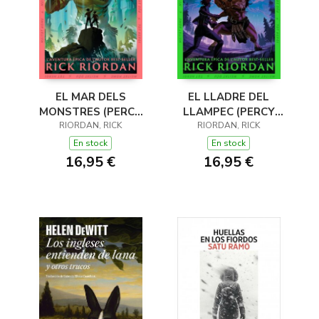
EL MAR DELS
EL LLADRE DEL
MONSTRES (PERCY
LLAMPEC (PERCY
JACKSON I ELS DÉUS
RIORDAN, RICK
JACKSON I ELS DÉUS
RIORDAN, RICK
DE L'OLIMP 2)
DE L'OLIMP 1)
En stock
En stock
16,95 €
16,95 €