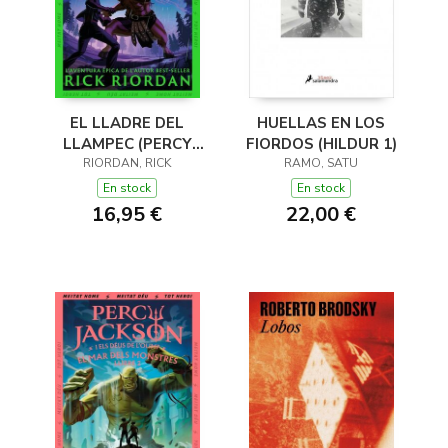
EL LLADRE DEL
HUELLAS EN LOS
LLAMPEC (PERCY
FIORDOS (HILDUR 1)
JACKSON I ELS DÉUS
RIORDAN, RICK
RAMO, SATU
DE L'OLIMP 1)
En stock
En stock
16,95 €
22,00 €