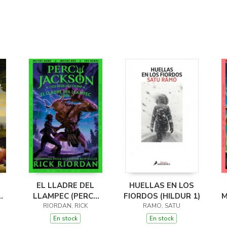
EL LLADRE DEL
HUELLAS EN LOS
LLAMPEC (PERCY
FIORDOS (HILDUR 1)
M
JACKSON I ELS
RIORDAN, RICK
RAMO, SATU
DÉUS DE L'OLIMP 1)
D
En stock
En stock