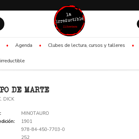
Agenda
Clubes de lectura, cursos y talleres
irreductible
PO DE MARTE
K. DICK
:
MINOTAURO
dición:
1901
978-84-450-7703-0
:
252