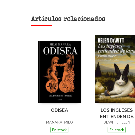
Artículos relacionados
ODISEA
LOS INGLESES
ENTIENDEN DE
MANARA, MILO
LANA (Y OTROS
DEWITT, HELEN
TRUCOS)
En stock
En stock