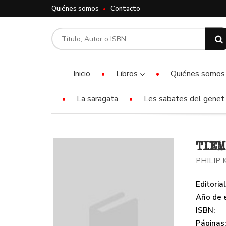
Quiénes somos
Contacto
Inicio
Libros
Quiénes somos
La saragata
Les sabates del genet 
TIEM
PHILIP 
Editorial
Año de e
ISBN:
Páginas