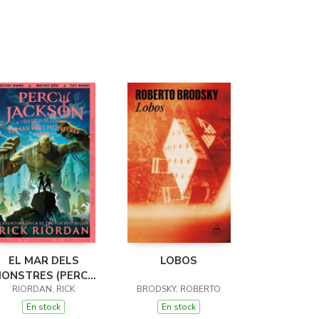
EL MAR DELS
LOBOS
ONSTRES (PERCY
JACKSON I ELS
RIORDAN, RICK
BRODSKY, ROBERTO
ÉUS DE L'OLIMP 2)
En stock
En stock