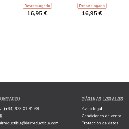
Descatalogado
Descatalogado
16,95 €
16,95 €
CONTACTO
PÁGINAS LEGALES
(+34) 973 01 81 68
Aviso legal
Condiciones de venta
airreductible@lairreductible.com
Protección de datos