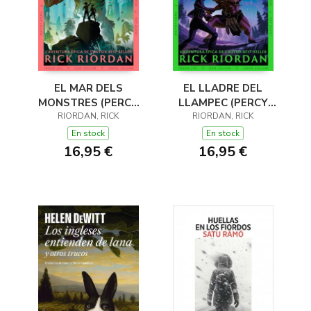
EL MAR DELS
EL LLADRE DEL
MONSTRES (PERCY
LLAMPEC (PERCY
JACKSON I ELS DÉUS
RIORDAN, RICK
JACKSON I ELS DÉUS
RIORDAN, RICK
DE L'OLIMP 2)
DE L'OLIMP 1)
En stock
En stock
16,95 €
16,95 €