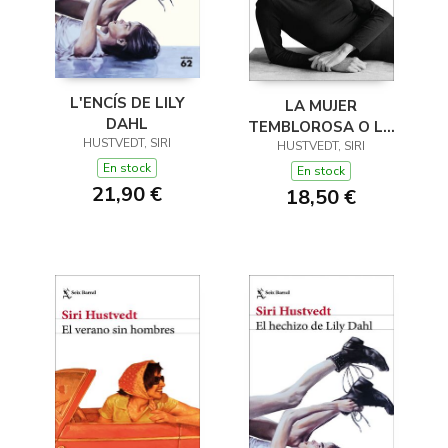
L'ENCÍS DE LILY
LA MUJER
DAHL
TEMBLOROSA O LA
HUSTVEDT, SIRI
HISTORIA DE MIS
HUSTVEDT, SIRI
NERVIOS
En stock
En stock
21,90 €
18,50 €