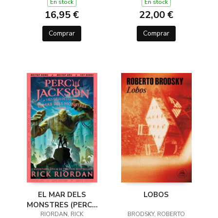
DE L'OLIMP 1)
En stock
En stock
16,95 €
22,00 €
Comprar
Comprar
EL MAR DELS
LOBOS
MONSTRES (PERCY
JACKSON I ELS DÉUS
RIORDAN, RICK
BRODSKY, ROBERTO