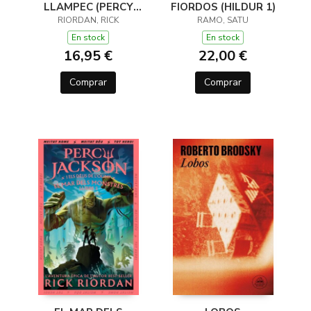
LLAMPEC (PERCY
FIORDOS (HILDUR 1)
JACKSON I ELS DÉUS
RIORDAN, RICK
RAMO, SATU
DE L'OLIMP 1)
En stock
En stock
16,95 €
22,00 €
Comprar
Comprar