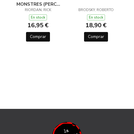
MONSTRES (PERCY
JACKSON I ELS DÉUS
RIORDAN, RICK
BRODSKY, ROBERTO
DE L'OLIMP 2)
En stock
En stock
16,95 €
18,90 €
Comprar
Comprar