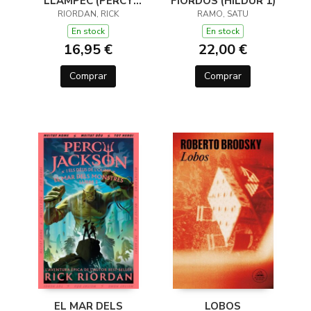
LLAMPEC (PERCY
FIORDOS (HILDUR 1)
JACKSON I ELS DÉUS
RIORDAN, RICK
RAMO, SATU
DE L'OLIMP 1)
En stock
En stock
16,95 €
22,00 €
Comprar
Comprar
EL MAR DELS
LOBOS