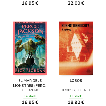
16,95 €
22,00 €
EL MAR DELS
LOBOS
MONSTRES (PERCY
JACKSON I ELS DÉUS
RIORDAN, RICK
BRODSKY, ROBERTO
DE L'OLIMP 2)
En stock
En stock
16,95 €
18,90 €