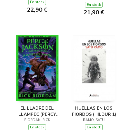
En stock
En stock
22,90 €
21,90 €
EL LLADRE DEL
HUELLAS EN LOS
LLAMPEC (PERCY
FIORDOS (HILDUR 1)
JACKSON I ELS DÉUS
RIORDAN, RICK
RAMO, SATU
DE L'OLIMP 1)
En stock
En stock