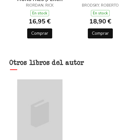
JACKSON I ELS DÉUS
RIORDAN, RICK
BRODSKY, ROBERTO
DE L'OLIMP 2)
En stock
En stock
16,95 €
18,90 €
Comprar
Comprar
Otros libros del autor