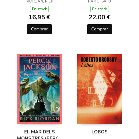
JACKSON I ELS DÉUS
RIORDAN, RICK
RAMO, SATU
DE L'OLIMP 1)
En stock
En stock
16,95 €
22,00 €
Comprar
Comprar
EL MAR DELS
LOBOS
MONSTRES (PERCY