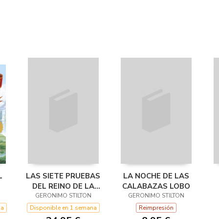
L
LAS SIETE PRUEBAS
LA NOCHE DE LAS
DEL REINO DE LA
CALABAZAS LOBO
GERONIMO STILTON
FANTASÍA.
GERONIMO STILTON
D
DECIMOTERCER
E
na
Disponible en 1 semana
Reimpresión
VIAJE