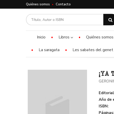
Quiénes somos
Contacto
Inicio
Libros
Quiénes somos
La saragata
Les sabates del genet 
¡YA 
GERONI
Editorial
Año de e
ISBN:
Páginas