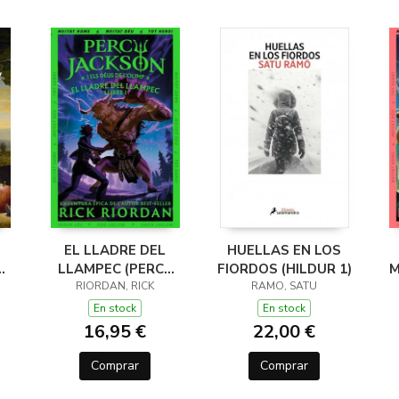
EL LLADRE DEL
HUELLAS EN LOS
LLAMPEC (PERCY
FIORDOS (HILDUR 1)
M
JACKSON I ELS
RIORDAN, RICK
RAMO, SATU
DÉUS DE L'OLIMP 1)
D
En stock
En stock
16,95 €
22,00 €
Comprar
Comprar