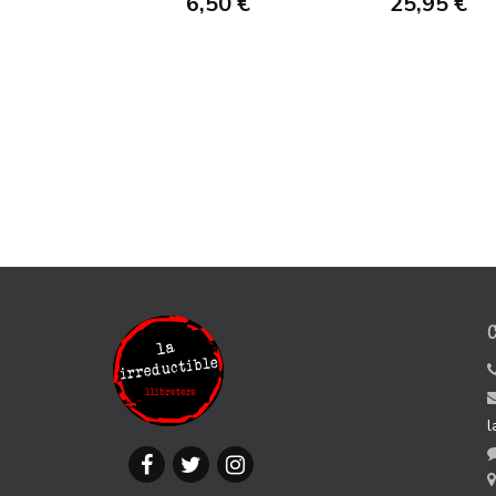
6,50 €
25,95 €
l