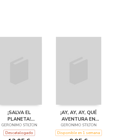
¡SALVA EL
¡AY, AY, AY, QUÉ
PLANETA!
AVENTURA EN
ESCUBRE POR QUÉ
GERONIMO STILTON
GERONIMO STILTON
HAWÁI!
RES IMPORTANTE
Descatalogado
Disponible en 1 semana