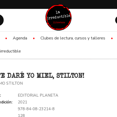
Agenda
Clubes de lectura, cursos y talleres
irreductible
TE DARÉ YO MIEL, STILTON!
MO STILTON
:
EDITORIAL PLANETA
dición:
2021
978-84-08-23214-8
:
128