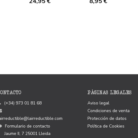
24,95 €
8,95 €
CONTACTO
PÁGINAS LEGALES
(+34) 973 01 81 68
Aviso legal
Condiciones de venta
airreductible@lairreductible.com
Protección de datos
Formulario de contacto
Política de Cookies
Jaume II, 7
25001
Lleida