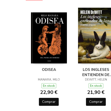
ODISEA
LOS INGLESES
ENTIENDEN DE
MANARA, MILO
LANA (Y OTROS
DEWITT, HELEN
TRUCOS)
En stock
En stock
22,90 €
21,90 €
Comprar
Comprar