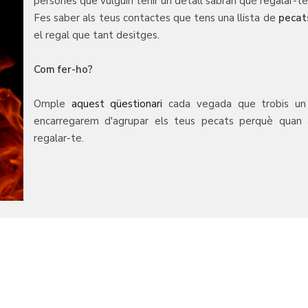
persones que vulguin tenir un detall sabran què regalar-te
Fes saber als teus contactes que tens una llista de
pecats
el regal que tant desitges.
Com fer-ho?
Omple
aquest qüestionari
cada vegada que trobis un ll
encarregarem d'agrupar els teus pecats perquè quan a
regalar-te.