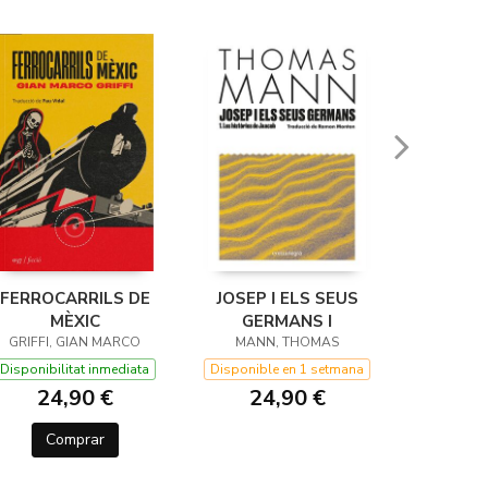
FERROCARRILS DE
JOSEP I ELS SEUS
PAT
MÈXIC
GERMANS I
GRIFFI, GIAN MARCO
MANN, THOMAS
ROTH
Disponibilitat inmediata
Disponible en 1 setmana
Disponibil
24,90 €
24,90 €
22
Comprar
Co