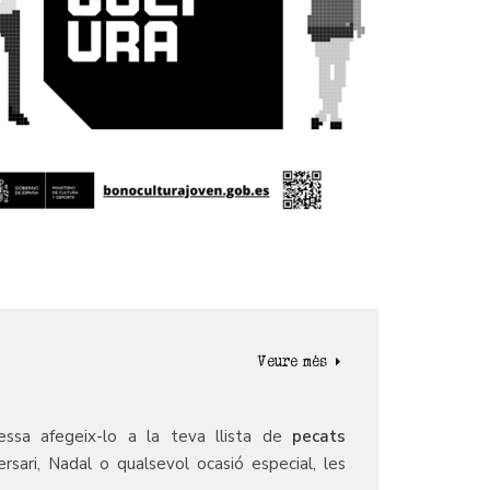
Veure més
essa afegeix-lo a la teva llista de
pecats
rsari, Nadal o qualsevol ocasió especial, les