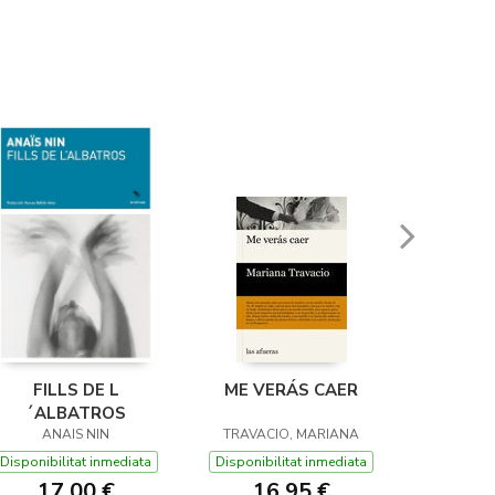
FILLS DE L
ME VERÁS CAER
L'HOME 
´ALBATROS
AGRAD
ANAIS NIN
TRAVACIO, MARIANA
AUPY,
G
Disponibilitat inmediata
Disponibilitat inmediata
Disponibil
17,00 €
16,95 €
19