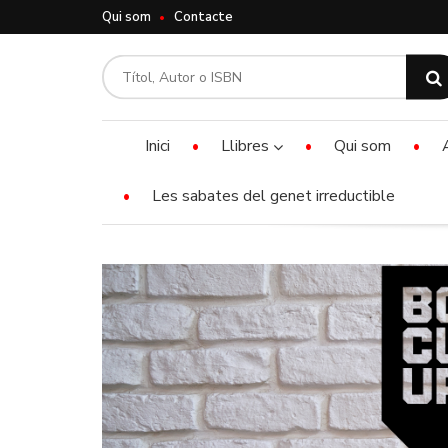
Qui som
Contacte
Inici
Llibres
Qui som
Les sabates del genet irreductible