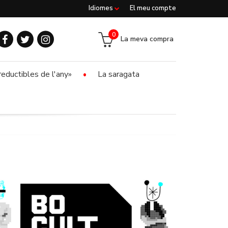
Idiomes
El meu compte
0
La meva compra
reductibles de l'any»
La saragata