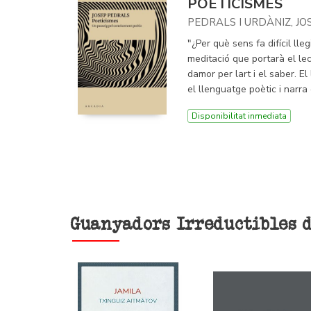
POETICISMES
PEDRALS I URDÀNIZ, JO
"¿Per què sens fa difícil ll
meditació que portarà el lec
damor per lart i el saber.
el llenguatge poètic i narra d
Disponibilitat inmediata
Guanyadors Irreductibles d