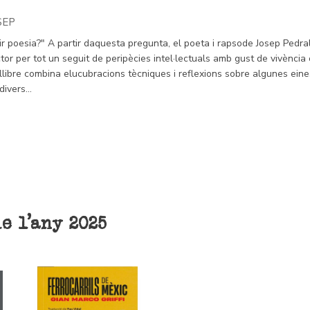
SEP
egir poesia?" A partir daquesta pregunta, el poeta i rapsode Josep Pedra
tor per tot un seguit de peripècies intel·lectuals amb gust de vivència
 El llibre combina elucubracions tècniques i reflexions sobre algunes ein
ivers...
e l'any 2025