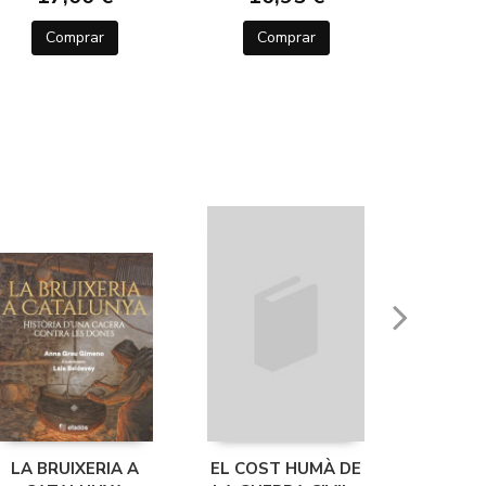
Comprar
Comprar
Co
LA BRUIXERIA A
EL COST HUMÀ DE
BÈSTIES