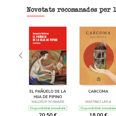
Novetats recomanades per 
ADORNO
EL PAÑUELO DE LA
CARCOMA
HIJA DE PIPINO
ATHARINA
WALDROP, ROSMARIE
MARTINEZ,LAYLA
t inmediata
Disponibilitat inmediata
Disponibilitat inmediata
0 €
20,50 €
18,00 €