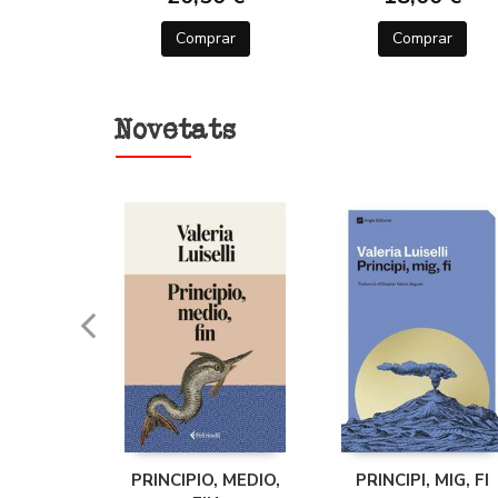
rar
Comprar
Comprar
Novetats
INT DE
PRINCIPIO, MEDIO,
PRINCIPI, MIG, FI