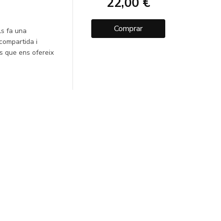
22,00 €
Comprar
ls fa una
 compartida i
es que ens ofereix