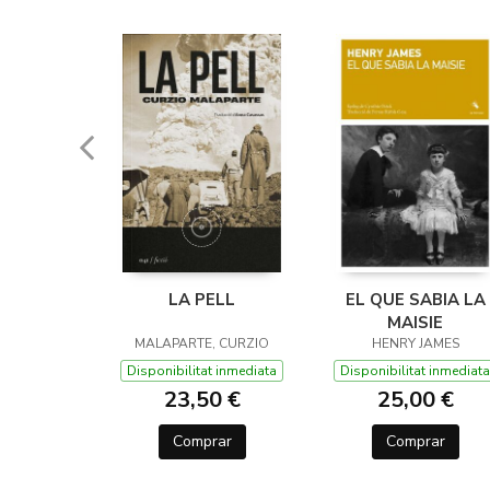
DA
LA PELL
EL QUE SABIA LA
MAISIE
, TONI
MALAPARTE, CURZIO
HENRY JAMES
t inmediata
Disponibilitat inmediata
Disponibilitat inmediata
0 €
23,50 €
25,00 €
rar
Comprar
Comprar