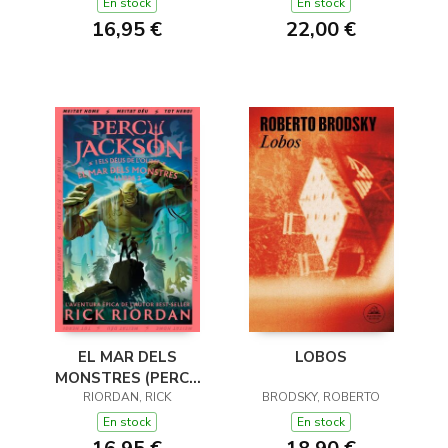
DE L'OLIMP 1)
En stock
En stock
16,95 €
22,00 €
EL MAR DELS
LOBOS
MONSTRES (PERCY
JACKSON I ELS DÉUS
RIORDAN, RICK
BRODSKY, ROBERTO
DE L'OLIMP 2)
En stock
En stock