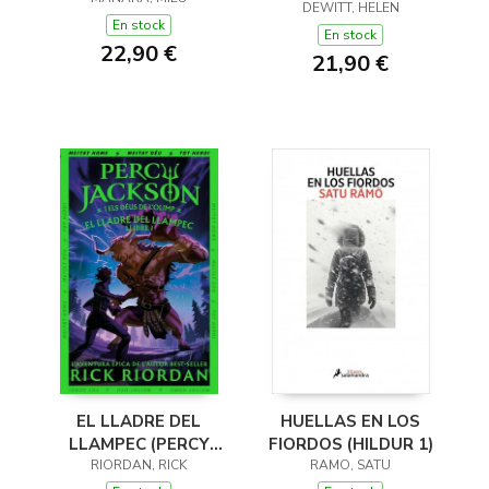
(Y OTROS TRUCOS)
DEWITT, HELEN
En stock
En stock
22,90 €
21,90 €
EL LLADRE DEL
HUELLAS EN LOS
LLAMPEC (PERCY
FIORDOS (HILDUR 1)
JACKSON I ELS DÉUS
RIORDAN, RICK
RAMO, SATU