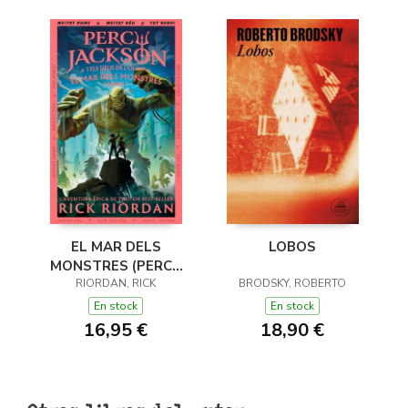
EL MAR DELS
LOBOS
MONSTRES (PERCY
JACKSON I ELS DÉUS
RIORDAN, RICK
BRODSKY, ROBERTO
DE L'OLIMP 2)
En stock
En stock
16,95 €
18,90 €