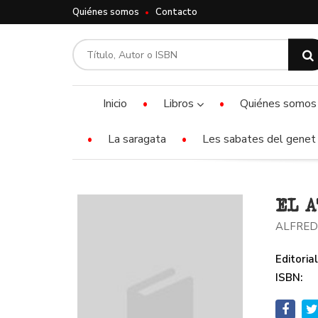
Quiénes somos
Contacto
Inicio
Libros
Quiénes somos
La saragata
Les sabates del genet 
EL A
ALFRED
Editorial
ISBN: