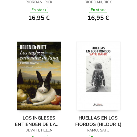
JACKSON I ELS DÉUS
RIORDAN, RICK
JACKSON I ELS DÉUS
RIORDAN, RICK
DE L'OLIMP 2)
DE L'OLIMP 1)
En stock
En stock
16,95 €
16,95 €
LOS INGLESES
HUELLAS EN LOS
ENTIENDEN DE LANA
FIORDOS (HILDUR 1)
(Y OTROS TRUCOS)
DEWITT, HELEN
RAMO, SATU