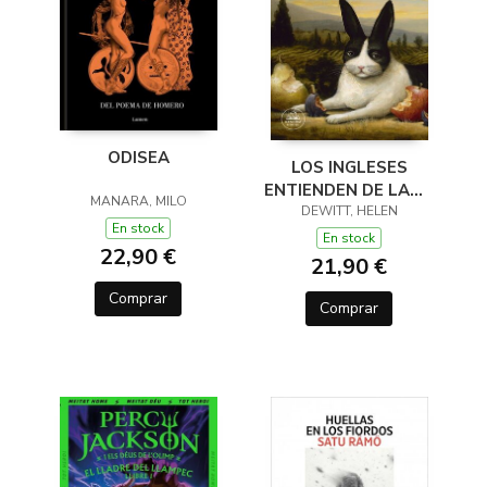
ODISEA
LOS INGLESES
ENTIENDEN DE LANA
MANARA, MILO
(Y OTROS TRUCOS)
DEWITT, HELEN
En stock
En stock
22,90 €
21,90 €
Comprar
Comprar