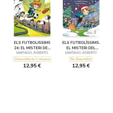
ELS FUTBOLISSIMS
ELS FUTBOLÍSSIMS.
24: EL MISTERI DEL
EL MISTERI DEL
RODATGE MÀGIC
SANTIAGO, ROBERTO
TORNEIG DE NADAL
SANTIAGO, ROBERTO
Disponible en 1 semana
No disponible
12,95 €
12,95 €