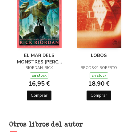
EL MAR DELS
LOBOS
MONSTRES (PERCY
JACKSON I ELS DÉUS
RIORDAN, RICK
BRODSKY, ROBERTO
DE L'OLIMP 2)
En stock
En stock
16,95 €
18,90 €
Comprar
Comprar
Otros libros del autor