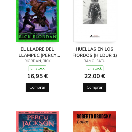
EL LLADRE DEL
HUELLAS EN LOS
LLAMPEC (PERCY
FIORDOS (HILDUR 1)
JACKSON I ELS DÉUS
RIORDAN, RICK
RAMO, SATU
DE L'OLIMP 1)
En stock
En stock
16,95 €
22,00 €
Comprar
Comprar