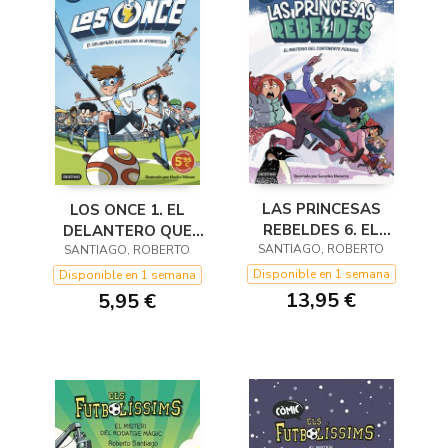
LAS PRINCESAS
LOS ONCE 1. EL
REBELDES 6. EL
DELANTERO QUE
SANTIAGO, ROBERTO
MISTERIO DEL
SANTIAGO, ROBERTO
VOLABA AL
CONTINENTE
ATARDECER.
Disponible en 1 semana
Disponible en 1 semana
PERDIDO
EDICIÓN LIMITADA A
13,95 €
5,95 €
PRECIO ESPE