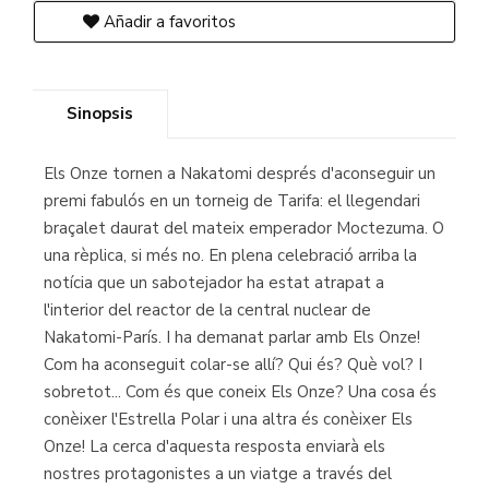
Añadir a favoritos
Sinopsis
Els Onze tornen a Nakatomi després d'aconseguir un
premi fabulós en un torneig de Tarifa: el llegendari
braçalet daurat del mateix emperador Moctezuma. O
una rèplica, si més no. En plena celebració arriba la
notícia que un sabotejador ha estat atrapat a
l'interior del reactor de la central nuclear de
Nakatomi-París. I ha demanat parlar amb Els Onze!
Com ha aconseguit colar-se allí? Qui és? Què vol? I
sobretot... Com és que coneix Els Onze? Una cosa és
conèixer l'Estrella Polar i una altra és conèixer Els
Onze! La cerca d'aquesta resposta enviarà els
nostres protagonistes a un viatge a través del