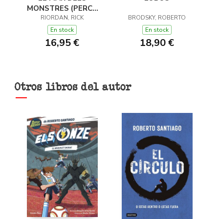
MONSTRES (PERCY
JACKSON I ELS DÉUS
RIORDAN, RICK
BRODSKY, ROBERTO
DE L'OLIMP 2)
En stock
En stock
16,95 €
18,90 €
Otros libros del autor