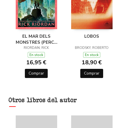
EL MAR DELS
LOBOS
MONSTRES (PERCY
JACKSON I ELS DÉUS
RIORDAN, RICK
BRODSKY, ROBERTO
DE L'OLIMP 2)
En stock
En stock
16,95 €
18,90 €
Comprar
Comprar
Otros libros del autor