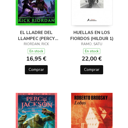
EL LLADRE DEL
HUELLAS EN LOS
LLAMPEC (PERCY
FIORDOS (HILDUR 1)
JACKSON I ELS DÉUS
RIORDAN, RICK
RAMO, SATU
DE L'OLIMP 1)
En stock
En stock
16,95 €
22,00 €
Comprar
Comprar