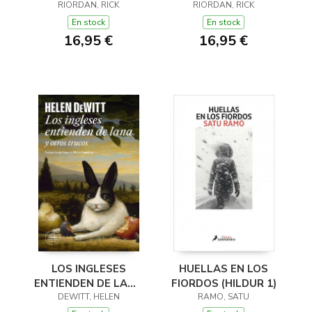
JACKSON I ELS DÉUS
RIORDAN, RICK
JACKSON I ELS DÉUS
RIORDAN, RICK
DE L'OLIMP 2)
DE L'OLIMP 1)
En stock
En stock
16,95 €
16,95 €
LOS INGLESES
HUELLAS EN LOS
ENTIENDEN DE LANA
FIORDOS (HILDUR 1)
(Y OTROS TRUCOS)
DEWITT, HELEN
RAMO, SATU