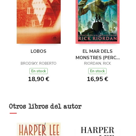
LOBOS
EL MAR DELS
MONSTRES (PERCY
BRODSKY, ROBERTO
JACKSON I ELS DÉUS
RIORDAN, RICK
DE L'OLIMP 2)
En stock
En stock
18,90 €
16,95 €
Otros libros del autor