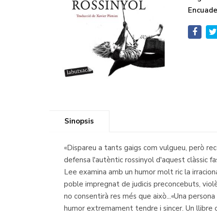
Encuade
Sinopsis
«Dispareu a tants gaigs com vulgueu, però rec
defensa l'autèntic rossinyol d'aquest clàssic f
Lee examina amb un humor molt ric la irracionali
poble impregnat de judicis preconcebuts, violèn
no consentirà res més que això...«Una persona 
humor extremament tendre i sincer. Un llibr