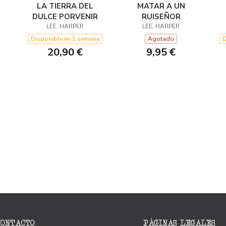
LA TIERRA DEL
MATAR A UN
DULCE PORVENIR
RUISEÑOR
LEE, HARPER
LEE, HARPER
Disponible en 1 semana
Agotado
D
20,90 €
9,95 €
CONTACTO
PÁGINAS LEGALES