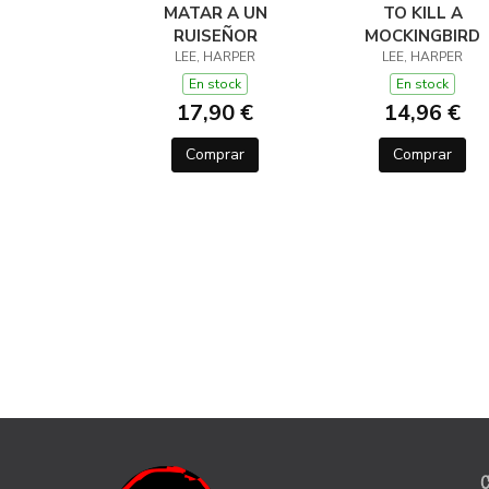
MATAR A UN
TO KILL A
RUISEÑOR
MOCKINGBIRD
LEE, HARPER
LEE, HARPER
En stock
En stock
17,90 €
14,96 €
Comprar
Comprar