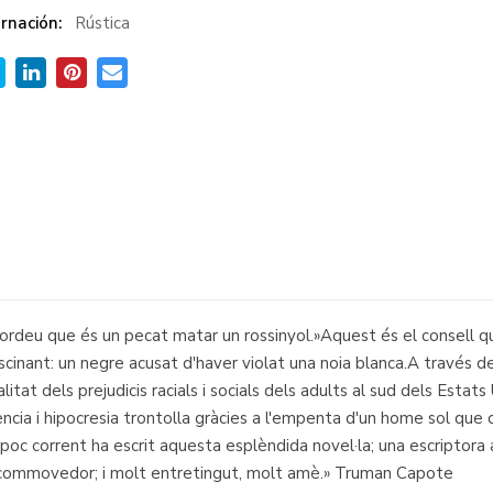
rnación:
Rústica
ordeu que és un pecat matar un rossinyol.»Aquest és el consell q
ascinant: un negre acusat d'haver violat una noia blanca.A través de
tat dels prejudicis racials i socials dels adults al sud dels Estats
cia i hipocresia trontolla gràcies a l'empenta d'un home sol que c
poc corrent ha escrit aquesta esplèndida novel·la; una escriptora a
e commovedor; i molt entretingut, molt amè.» Truman Capote