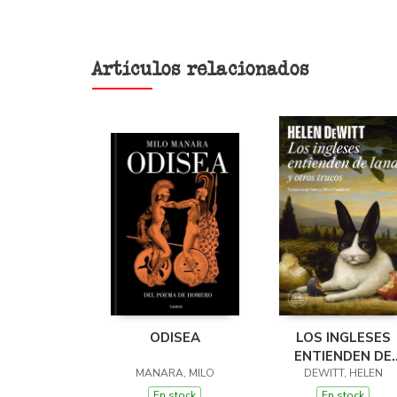
Artículos relacionados
ODISEA
LOS INGLESES
ENTIENDEN DE
MANARA, MILO
LANA (Y OTROS
DEWITT, HELEN
TRUCOS)
En stock
En stock