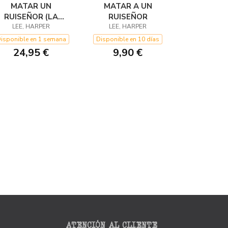
MATAR UN
MATAR A UN
RUISEÑOR (LA
RUISEÑOR
NOVELA GRÁFICA)
LEE, HARPER
LEE, HARPER
isponible en 1 semana
Disponible en 10 días
24,95 €
9,90 €
ATENCIÓN AL CLIENTE