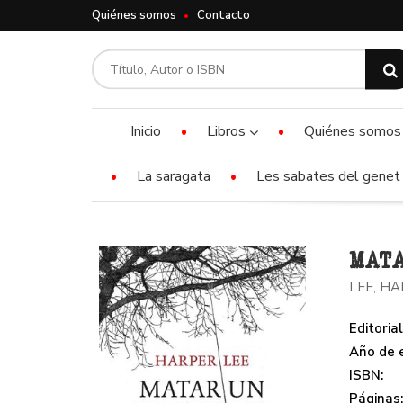
Quiénes somos
Contacto
Inicio
Libros
Quiénes somos
La saragata
Les sabates del genet 
MATA
LEE, H
Editorial
Año de e
ISBN:
Páginas