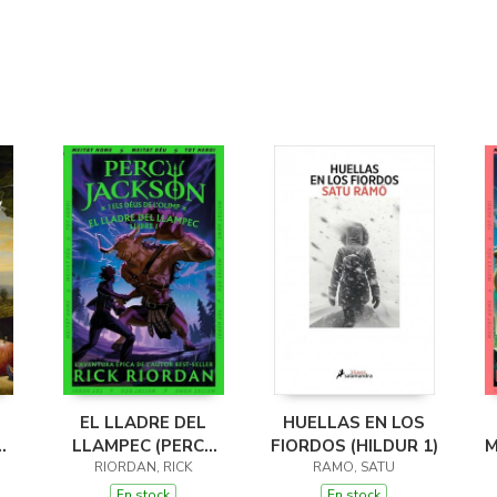
EL LLADRE DEL
HUELLAS EN LOS
LLAMPEC (PERCY
FIORDOS (HILDUR 1)
M
JACKSON I ELS
RIORDAN, RICK
RAMO, SATU
DÉUS DE L'OLIMP 1)
D
En stock
En stock