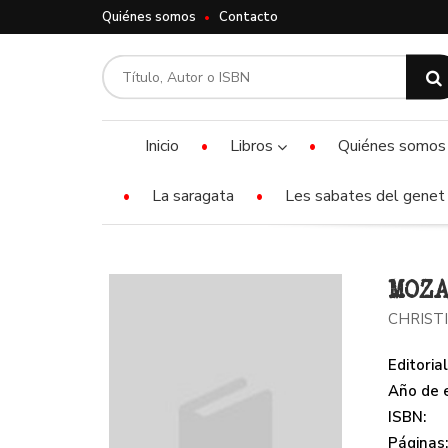
Quiénes somos
Contacto
Inicio
Libros
Quiénes somos
La saragata
Les sabates del genet 
MOZA
CHRIST
Editorial
Año de e
ISBN:
Páginas