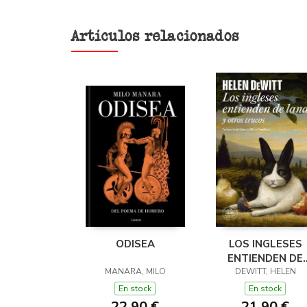
Artículos relacionados
ODISEA
LOS INGLESES
ENTIENDEN DE
MANARA, MILO
LANA (Y OTROS
DEWITT, HELEN
TRUCOS)
En stock
En stock
22,90 €
21,90 €