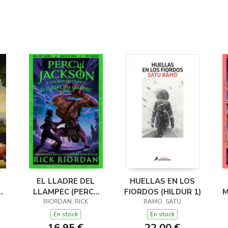
EL LLADRE DEL
HUELLAS EN LOS
LLAMPEC (PERCY
FIORDOS (HILDUR 1)
M
JACKSON I ELS
RIORDAN, RICK
RAMO, SATU
DÉUS DE L'OLIMP 1)
D
En stock
En stock
16,95 €
22,00 €