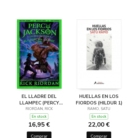
EL LLADRE DEL
HUELLAS EN LOS
LLAMPEC (PERCY
FIORDOS (HILDUR 1)
JACKSON I ELS DÉUS
RIORDAN, RICK
RAMO, SATU
DE L'OLIMP 1)
En stock
En stock
16,95 €
22,00 €
Comprar
Comprar