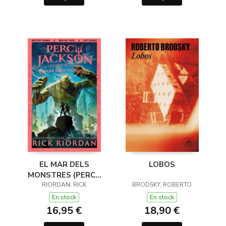
EL MAR DELS
LOBOS
MONSTRES (PERCY
JACKSON I ELS DÉUS
RIORDAN, RICK
BRODSKY, ROBERTO
DE L'OLIMP 2)
En stock
En stock
16,95 €
18,90 €