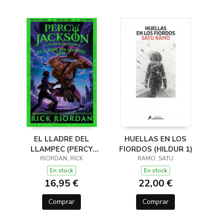
EL LLADRE DEL
HUELLAS EN LOS
LLAMPEC (PERCY
FIORDOS (HILDUR 1)
JACKSON I ELS DÉUS
RIORDAN, RICK
RAMO, SATU
DE L'OLIMP 1)
En stock
En stock
16,95 €
22,00 €
Comprar
Comprar