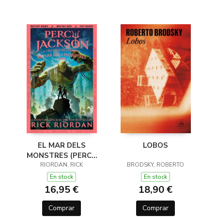
EL MAR DELS
LOBOS
MONSTRES (PERCY
JACKSON I ELS DÉUS
RIORDAN, RICK
BRODSKY, ROBERTO
DE L'OLIMP 2)
En stock
En stock
16,95 €
18,90 €
Comprar
Comprar