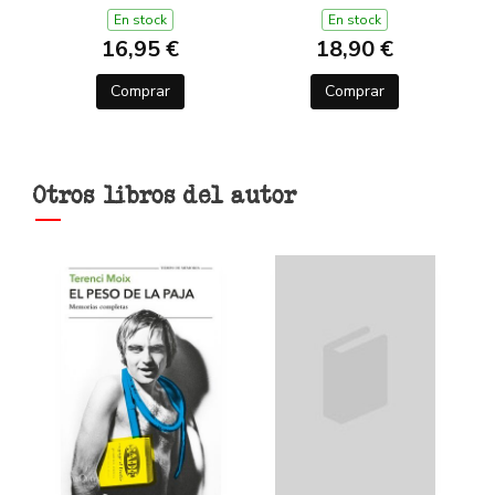
DE L'OLIMP 2)
En stock
En stock
16,95 €
18,90 €
Comprar
Comprar
Otros libros del autor