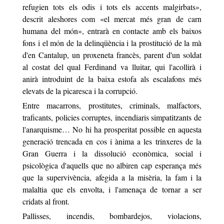
refugien tots els odis i tots el
s
accents malgirbats
»,
descrit aleshores com «el mercat més gran de carn
humana del món», entrarà en contacte amb els baixos
fons i el món de la delinqüència i la prostitució de la mà
d'en Cantalup, un proxeneta francès, parent d'un soldat
al costat del qual Ferdinand va lluitar, qui l'acollirà i
anirà introduint de la baixa estofa als escalafons més
elevats de la picaresca i la corrupció.
Entre macarrons, prostitutes, criminals, malfactors,
traficants, policies corruptes, incendiaris simpatitzants de
l'anarquisme… No hi ha prosperitat possible en aquesta
generació trencada en cos i ànima a les trinxeres de la
Gran Guerra i la dissolució econòmica, social i
psicològica d'aquells que no albiren cap esperança més
que la supervivència, afegida a la misèria, la fam i la
malaltia que els envolta, i l'amenaça de tornar a ser
cridats al front.
Pallisses, incendis, bombardejos, violacions,