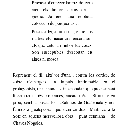
Provava d'enrecordar-me de com
eren els homes abans de la
guerra. Ja eren una refotuda
col·lecció de porqueries…
Posats a fer, a rumiar-hi, entre uns
i altres els macarrons encara són
els que entenen millor les coses.
Són susceptibles d'escoltar, els
altres ni mosca.
Reprenent el fil, així tot d'una i contra les cordes, de
sobte n'emergeix un impuls irrefrenable en el
protagonista, una
«
bondat
»
inesperada i que precisament
li comporta més problemes, encara més… Si no n'eren
prou, sembla buscar-los.
«
Salimos de Guatemala y nos
fuimos a guatepeor
»
, que deia en Juan Martínez a la
Sole en aquella meravellosa obra —punt celiniana— de
Chaves Nogales.