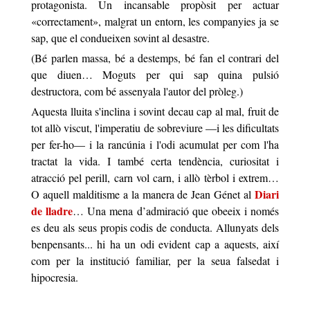
protagonista. Un incansable propòsit per actuar
«
correctament
»
, malgrat un entorn, les companyies ja se
sap, que el condueixen sovint al desastre.
(Bé parlen massa, bé a destemps, bé fan el contrari del
que diuen… Moguts per qui sap quina pulsió
destructora, com bé assenyala l'autor del pròleg.)
Aquesta lluita s'inclina i sovint decau cap al mal, fruit de
tot allò viscut, l'imperatiu de sobreviure —i les dificultats
per fer-ho— i la rancúnia i l'odi acumulat per com l'ha
tractat la vida. I també certa tendència, curiositat i
atracció pel perill, carn vol carn, i allò tèrbol i extrem…
Diari
O aquell
malditisme
a la manera de Jean Génet
al
de lladre
… Una mena d’admiració que obeeix i només
es deu als seus propis codis de conducta. Allunyats dels
benpensants... hi ha un odi evident cap a aquests, així
com per la institució familiar, per la seua falsedat i
hipocresia.