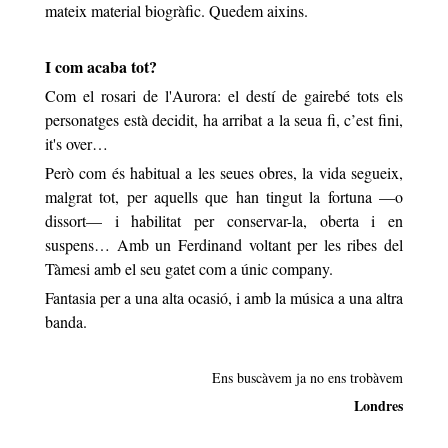
mateix material biogràfic. Quedem aixins.
I com acaba tot?
Com el rosari de l'Aurora: el destí de gairebé tots els
personatges està decidit, ha arribat a la seua fi, c’est fini,
it's over…
Però com és habitual a les seues obres, la vida segueix,
malgrat tot, per aquells que han tingut la fortuna —o
dissort— i habilitat per conservar-la, oberta i en
suspens… Amb un Ferdinand voltant per les ribes del
Tàmesi amb el seu gatet com a únic company.
Fantasia per a una alta ocasió, i amb la música a una altra
banda.
Ens buscàvem ja no ens trobàvem
Londres