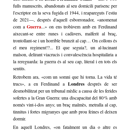
fulls manuscrits, abandonats al seu domicili parisenc per
l'escriptor en la seva fugida el 1944, i reapareguts l’estiu
de 2021—, després d'aquell esborronador, «
anomenat
Guerra
com a
...» on ens trobàvem amb en Ferdinand
aixecant-se entre runes i cadàvers, malferit al braç,
trontollant-se i un horrible brunzit al cap…
On collons és
el meu regiment!?
... El que seguia?, un al·lucinant
malson, delirant viacrucis i convalescència hospitalària a
la rereguarda: la
guerra
és al seu cap, literal i en tots els
sentits.
Retrobem ara, «
com un somni que hi torna. La vida té
Londres
trucs
», a en Ferdinand a
després de ser
desmobilitzat per un tribunal mèdic a causa de les ferides
sofertes a la Gran Guerra: una discapacitat del 80 % amb
només vint-i-dos anys; un braç malmès, metralla al cap,
tinnitus i fortes migranyes que amb prou feines el deixen
dormir.
En aquell Londres, «
on fatalment un dia o altre es