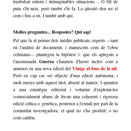
trasbalsat entorn i inimaginables situacions… O fill de
puta s'hi neix, però també s'hi fa. La qüestió deu ser el
com i fins a on. I també amb qui.
Moltes preguntes... Respostes? Qui sap!
Pel que fa al primer dels inèdits publicats, experts —tant
en l'anàlisi de documents i manuscrits com de l'obra
celiniana— plantegen la hipòtesi 1: que els aplegats a
Guerra
l'anomenada
s'haurien d'haver inclòs com a
Viatge al fons de la nit
annexos en una nova edició del
.
Però en cap cas ser objecte d'una edició autònoma, i
molt menys amb aquest títol, absent al mateix. I apunten
a una estratègia editorial i voluntat d'explotar-los
comercialment abans de fer-ne una coherent i rigorosa
edició crítica o genètica, posterior a l'estudi per part de la
comunitat investigadora, el qual no s'ha produït; o no
com caldria.