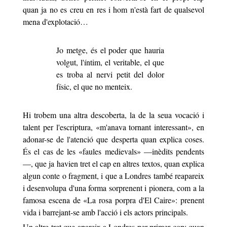
quan ja no es creu en res i hom n'està fart de qualsevol
mena d'explotació…
Jo metge, és el poder que hauria
volgut, l'íntim, el veritable, el que
es troba al nervi petit del dolor
físic, el que no menteix.
Hi trobem una altra descoberta, la de la seua vocació i
talent per l'escriptura,
«
m'anava tornant interessant
»
, en
adonar-se de l'atenció que desperta quan
explica coses.
És el cas de les
«
faules medievals
»
—inèdits pendents
—, que ja havien tret el cap en altres textos, quan explica
algun conte o fragment, i que a Londres també reapareix
i desenvolupa d'una forma sorprenent i pionera, com a la
famosa escena de
«
La rosa porpra d'El Caire
»
: prenent
vida i barrejant-se amb l'acció i els actors principals.
Un altre tret que apareix a Londres per primer cop; quan