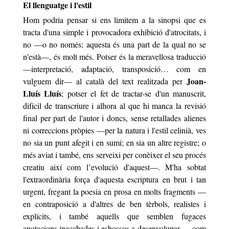
El llenguatge i l'estil
Hom podria pensar si ens limitem a la sinopsi que es
tracta d'una simple i provocadora exhibició d'atrocitats, i
no —o no només; aquesta és una part de la qual no se
n'està—, és molt més. Potser és la meravellosa traducció
—interpretació, adaptació, transposició… com en
Joan-
vulguem dir— al català del text realitzada per
Lluís Lluís
; potser el fet de tractar-se d'un manuscrit,
difícil de transcriure i alhora al que hi manca la revisió
final per part de l'autor i doncs, sense retallades alienes
ni correccions pròpies —per la natura i l'estil celinià, ves
no sia un punt afegit i en sumi; en sia un altre registre; o
més aviat i també, ens serveixi per conèixer el seu procés
creatiu així com l’evolució d'aquest—. M'ha sobtat
l'extraordinària força d'aquesta escriptura en brut i tan
urgent, fregant la poesia en prosa en molts fragments —
en contraposició a d'altres de ben tèrbols, realistes i
explícits, i també aquells que semblen fugaces
anotacions inacabades i esbossos a desenvolupar—, com