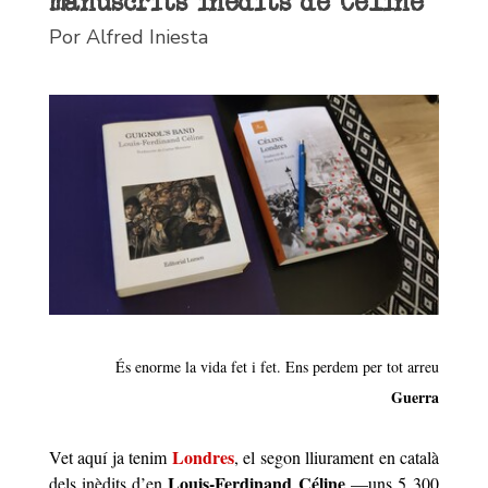
manuscrits inèdits de Céline
Por Alfred Iniesta
És enorme la vida fet i fet. Ens perdem per tot arreu
Guerra
Londres
Vet aquí ja tenim
, el segon lliurament en català
Louis-Ferdinand Céline
dels inèdits d’en
—uns 5 300