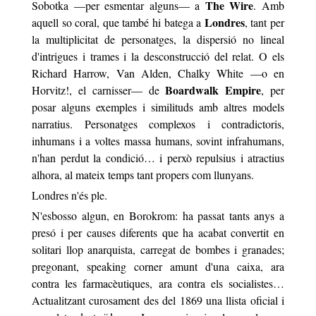
The Wire
Sobotka —per esmentar alguns— a
. Amb
Londres
aquell so coral, que també hi batega a
, tant per
la multiplicitat de personatges, la dispersió no lineal
d'intrigues i trames i la desconstrucció del relat. O els
Richard Harrow, Van Alden, Chalky White —o en
Boardwalk Empire
Horvitz!, el carnisser— de
, per
posar alguns exemples i similituds amb altres models
narratius. Personatges complexos i contradictoris,
inhumans i a voltes massa humans, sovint infrahumans,
n'han perdut la condició… i perxò repulsius i atractius
alhora, al mateix temps tant propers com llunyans.
Londres n'és ple.
N'esbosso algun, en Borokrom: ha passat tants anys a
presó i per causes diferents que ha acabat convertit en
solitari llop anarquista, carregat de bombes i granades;
pregonant,
speaking corner
amunt d'una caixa, ara
contra les farmacèutiques, ara contra els socialistes…
Actualitzant curosament des del 1869 una llista oficial i