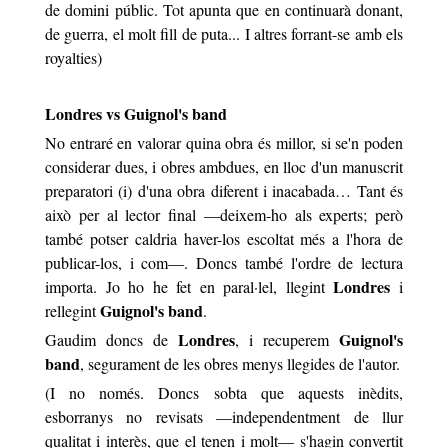
de domini públic. Tot apunta que en continuarà donant,
de guerra, el molt fill de puta... I altres forrant-se amb els
royalties
)
Londres vs Guignol's band
No entraré en valorar quina obra és millor, si se'n poden
considerar dues, i obres ambdues, en lloc d'un manuscrit
preparatori (i) d'una obra diferent i inacabada… Tant és
això per al lector final —deixem-ho als experts; però
també potser caldria haver-los escoltat més a l'hora de
publicar-los, i com—. Doncs també l'ordre de lectura
Londres
importa. Jo ho he fet en paral·lel, llegint
i
Guignol's band
rellegint
.
Londres
Guignol's
Gaudim doncs de
, i recuperem
band
, segurament de les obres menys llegides de l'autor.
(I no només. Doncs sobta que aquests inèdits,
esborranys no revisats —independentment de llur
qualitat i interès, que el tenen i molt— s'hagin convertit