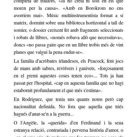
completa de traïdors,
«
Ja no creia ni sols en els que
moren per la causa
»
.
«
Amb en Borokrom no ens
avorríem mai
»
. Músic multiinstrumentista format a si
mateix, dormint sobre una biblioteca horitzontal a tall de
somier, o dossier creixent fet amb fragments seleccionats
i robats de llibres,
«
només robava allò que necessitava
»
,
doncs
«
no passa gaire que en un llibre trobis més de vint
planes que valgui la pena endur-se
»
.
La família d'acròbates irlandesos, els Peacock, fent jocs
de mans amb sabres, revòlvers i ganivets,
«
forçosament
en el gremi aquestes coses tenen eco
»
... Tots ja han
passat per l'hospital,
«
cap en aquesta família que no hagi
estabornit profundament el que més s'estima
»
.
En Rodríguez, que tenia uns quants noms però cap
nacionalitat definida. No fora que aquella que triés
hagués d'anar-se'n a la guerra...
O l'Angèle, la
«
querida
»
d'en Ferdinand i la seua
estranya relació, contrariada i perversa història d'amor, o