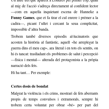
al mig de l'acció s'adreça directament al confident lector
—com en aquella inquietant escena de Hanneke
a
Funny Games
, que et fa tirar el cul enrere i prémer a la
cadira—, picant l’ullet i cercant la seua complicitat,
impossible d’altra banda.
Trobem també diversos episodis al·lucinatoris que
acosten la història al fantàstic, aquell
«
he arreplegat la
guerra dins el meu cap
»
, ara literal i en tots els sentits, on
hi és tancat: traslladant els problemes de salut i percepció
—física i mental— alterada del protagonista a la pròpia
narració dels fets.
Hi ha tant… Per exemple:
Certes dosis de bondat
Malgrat la violència i els crims, mostrari de fets aberrants
propis de temps convulsos i extramorals, sempre hi
trobem certa voluntat per obrar
«
bé
»
per part del