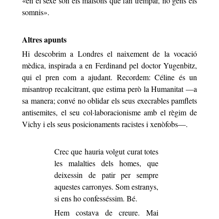
«
en el sexe són els malsons que fan trempar, no gens els
somnis
»
.
Altres apunts
Hi descobrim a Londres el naixement de la vocació
mèdica, inspirada a en Ferdinand pel doctor Yugenbitz,
qui el pren com a ajudant. Recordem: Céline és un
misantrop recalcitrant, que estima però la Humanitat —a
sa manera; convé no oblidar els seus execrables pamflets
antisemites, el seu col·laboracionisme amb el règim de
Vichy i els seus posicionaments racistes i xenòfobs—.
Crec que hauria volgut curat totes
les malalties dels homes, que
deixessin de patir per sempre
aquestes carronyes. Som estranys,
si ens ho confesséssim. Bé.
Hem costava de creure. Mai