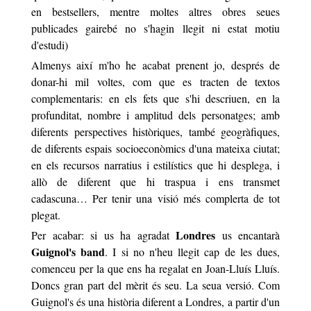
en bestsellers, mentre moltes altres obres seues
publicades gairebé no s'hagin llegit ni estat motiu
d'estudi)
Almenys així m'ho he acabat prenent jo, després de
donar-hi mil voltes, com que es tracten de textos
complementaris: en els fets que s'hi descriuen, en la
profunditat, nombre i amplitud dels personatges; amb
diferents perspectives històriques, també geogràfiques,
de diferents espais socioeconòmics d'una mateixa ciutat;
en els recursos narratius i estilístics que hi desplega, i
allò de diferent que hi traspua i ens transmet
cadascuna… Per tenir una visió més complerta de tot
plegat.
Londres
Per acabar: si us ha agradat
us encantarà
Guignol's band
. I si no n'heu llegit cap de les dues,
comenceu per la que ens ha regalat en Joan-Lluís Lluís.
Doncs gran part del mèrit és seu. La seua versió. Com
Guignol's és una història diferent a Londres, a partir d'un