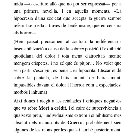
mida —o escriure allò que no pot ser expressat— per a
una primera novel·la, i en aquells moments.
«
La
hipocresia d'una societat que accepta la guerra sempre
referint-se a ella a través de l'eufemisme, que en censura
els horrors
».
(Hem passat precisament al contrari: la indiferència i
insensibilització a causa de la sobreexposició i l'exhibició
quotidiana del dolor i tota mena d'atrocitats mentre
mengem crispetes, i no sé què és pitjor… No voler que
se'n parli, s'escrigui, es pensi... és hipòcrita. Lliscar el dit
sobre la pantalla, de baix amunt, de baix amunt,
impassibles davant el dolor i l'horror com a espectacles:
morbós i inhumà)
Així doncs i afegit a les retallades i crítiques negatives
Mort a crèdit
que va rebre
, i el caire de supervivència a
qualsevol preu, l'individualisme extrem i el nihilisme més
Guerra
absolut dels manuscrits de
,
probablement sien
algunes de les raons per les quals i també posteriorment,