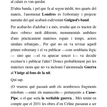
al calaix es van quedar.
D'altra banda, i pel que fa al segon inèdit, tres quarts del
Londres
mateix,
l'anomenat
és l'esborrany i projecte
Guignol's band
narratiu del què acabarà esdevenint
.
Per acabar-ho d'adobar i a més, resulta que es tracten de
dues
«
obres
»
molt diferents, monumentals ambdues
d'uns pràcticament mateixos espais i temps, actors
similars rebatejats... Per què no en va revisar aquell
primer esborrany i el va publicar —com semblaria lògic
— sinó que —el va aparcar sencer i— va decidir
escriure'n i publicar l'altre? Doncs probablement per les
Guerra
mateixes raons que no va incloure
l’anomenada
Viatge al fons de la nit
al
.
Qui sap.
(O veurem què passarà amb els nombrosos fragments
Casse-
retrobats —entre els manuscrits— pertanyents a
Pipe
la veritable guerra
, o el que seria
... Més tenint en
compte que el 2031 les obres d’en Céline passaran a ser