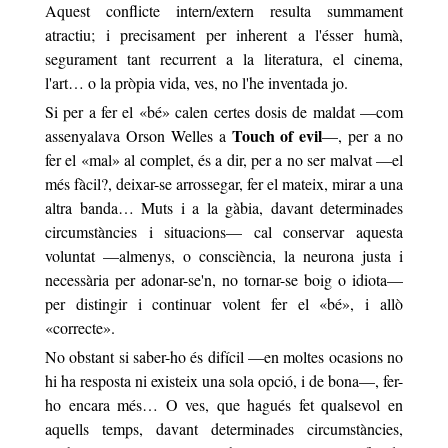
Aquest conflicte intern/extern resulta summament
atractiu; i precisament per inherent a l'ésser humà,
segurament tant recurrent a la literatura, el cinema,
l'art… o la pròpia vida, ves, no l'he inventada jo.
Si per a fer el
«
bé
»
calen certes dosis de maldat —com
Touch of evil
assenyalava Orson Welles
a
—, per a no
fer el
«
mal
»
al complet, és a dir, per a no ser malvat —el
més fàcil?, deixar-se arrossegar, fer el mateix, mirar a una
altra banda… Muts i a la gàbia, davant determinades
circumstàncies i situacions— cal conservar aquesta
voluntat —almenys, o consciència, la neurona justa i
necessària per adonar-se'n, no tornar-se boig o idiota—
per distingir i continuar volent fer el
«
bé
»
, i allò
«
correcte
»
.
No obstant si saber-ho és difícil —en moltes ocasions no
hi ha resposta ni existeix una sola opció, i de bona—, fer-
ho encara més… O ves, que hagués fet qualsevol en
aquells temps, davant determinades circumstàncies,