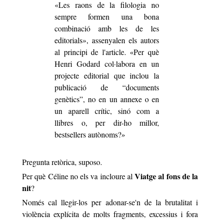
«
Les raons de la filologia no
sempre formen una bona
combinació amb les de les
editorials
»
, assenyalen els autors
al principi de l'article.
«
Per què
Henri Godard col·labora en un
projecte editorial que inclou la
publicació de “documents
genètics”, no en un annexe o en
un aparell crític, sinó com a
llibres o, per dir-ho millor,
bestsellers autònoms?
»
Pregunta retòrica, suposo.
Viatge al fons de la
Per què Céline no els va incloure al
nit
?
Només cal llegir-los per adonar-se'n de la brutalitat i
violència explícita de molts fragments, excessius i fora