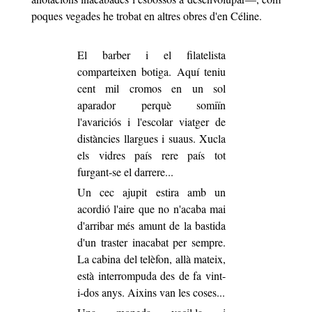
poques vegades he trobat en altres obres d'en Céline.
El barber i el filatelista
comparteixen botiga. Aquí teniu
cent mil cromos en un sol
aparador perquè somiïn
l'avariciós i l'escolar viatger de
distàncies llargues i suaus. Xucla
els vidres país rere país tot
furgant-se el darrere...
Un cec ajupit estira amb un
acordió l'aire que no n'acaba mai
d'arribar més amunt de la bastida
d'un traster inacabat per sempre.
La cabina del telèfon, allà mateix,
està interrompuda des de fa vint-
i-dos anys. Aixins van les coses...