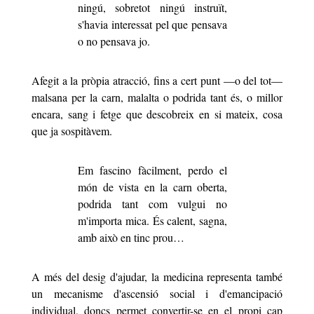
ningú, sobretot ningú instruït,
s'havia interessat pel que pensava
o no pensava jo.
Afegit a la pròpia atracció, fins a cert punt —o del tot—
malsana per la carn, malalta o podrida tant és, o millor
encara, sang i fetge que descobreix en si mateix, cosa
que ja sospitàvem.
Em fascino fàcilment, perdo el
món de vista en la carn oberta,
podrida tant com vulgui no
m'importa mica. És calent, sagna,
amb això en tinc prou…
A més del desig d'ajudar, la medicina representa també
un mecanisme d'ascensió social i d'emancipació
individual, doncs permet convertir-se en el propi cap