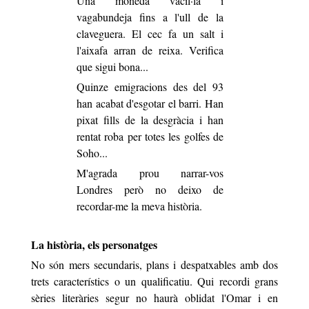
Una moneda vacil·la i
vagabundeja fins a l'ull de la
claveguera. El cec fa un salt i
l'aixafa arran de reixa. Verifica
que sigui bona...
Quinze emigracions des del 93
han acabat d'esgotar el barri. Han
pixat fills de la desgràcia i han
rentat roba per totes les golfes de
Soho...
M'agrada prou narrar-vos
Londres però no deixo de
recordar-me la meva història.
La història, els personatges
No són mers secundaris, plans i despatxables amb dos
trets característics o un qualificatiu. Qui recordi grans
sèries literàries segur no haurà oblidat l'Omar i en