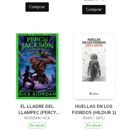
Comprar
Comprar
EL LLADRE DEL
HUELLAS EN LOS
LLAMPEC (PERCY
FIORDOS (HILDUR 1)
JACKSON I ELS DÉUS
RIORDAN, RICK
RAMO, SATU
DE L'OLIMP 1)
En stock
En stock