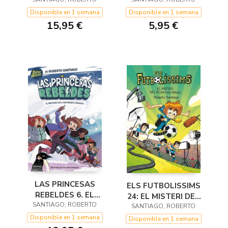
SEVES VIDES
VOLABA AL
ATARDECER.
Disponible en 1 semana
Disponible en 1 semana
EDICIÓN LIMITADA A
15,95 €
5,95 €
PRECIO ESPE
LAS PRINCESAS
ELS FUTBOLISSIMS
REBELDES 6. EL
24: EL MISTERI DEL
SANTIAGO, ROBERTO
MISTERIO DEL
RODATGE MÀGIC
SANTIAGO, ROBERTO
CONTINENTE
Disponible en 1 semana
Disponible en 1 semana
PERDIDO