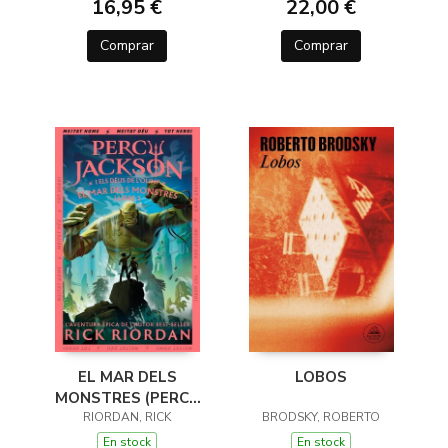
16,95 €
22,00 €
Comprar
Comprar
EL MAR DELS
LOBOS
MONSTRES (PERCY
JACKSON I ELS DÉUS
RIORDAN, RICK
BRODSKY, ROBERTO
DE L'OLIMP 2)
En stock
En stock